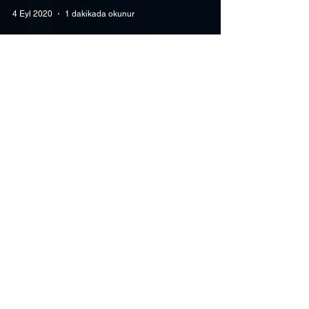
4 Eyl 2020
1 dakikada okunur
BİLGİLENDİRME
Değerli velilerimiz ve sporcularımız ; Milli
Eğitim Bakanlığı , Gençlik Spor Bakanlığı ve
Türkiye Basketbol Federasyonu'nun
koronavirüs...