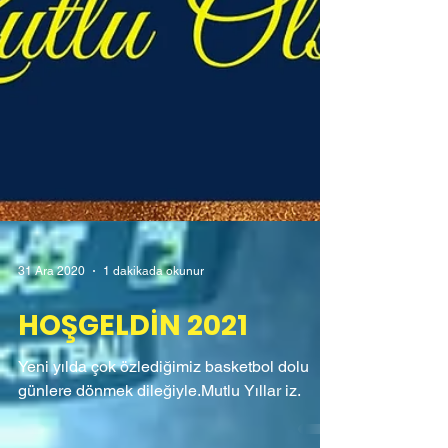
31 Ara 2020
1 dakikada okunur
HOŞGELDİN 2021
Yeni yılda çok özlediğimiz basketbol dolu
günlere dönmek dileğiyle.Mutlu Yıllar iz.